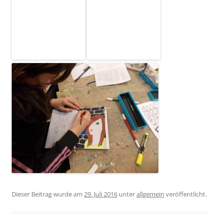
Dieser Beitrag wurde am
29. Juli 2016
unter
allgemein
veröffentlicht.
NEUESTE BEITRÄGE
„Die Kunst sich zu verbinden“
“Kunst in Kisten“
Experiment – Expressionismus
„Kunst in Kisten“
„Ich und du“ – „Wir ist gemeinsam“
NEUESTE KOMMENTARE