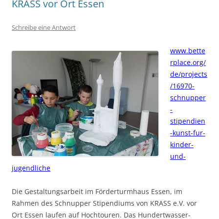
KRASS vor Ort Essen
Schreibe eine Antwort
www.bette
rplace.org/
de/projects
/16970-
schnupper
-
stipendien
-kunst-fur-
kinder-
und-
jugendliche
Die Gestaltungsarbeit im Förderturmhaus Essen, im
Rahmen des Schnupper Stipendiums von KRASS e.V. vor
Ort Essen laufen auf Hochtouren. Das Hundertwasser-